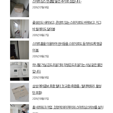
스마트싱스 연결할 물건 추가로 샀습니다 –
2026년 07월 06일
중성선도 내려보고, 콘센트 있는 스위치로도 바꿔보고, 지그
비 릴레이도 달아봄
2026년 06월 27일
스마트홈을 이용하여 센서등을 스위치로도 동작하도록 맹글
어 봄.
2026년 06월 25일
하니웰 거실 온도조절기와 각방온도조절기는 사실 같은 물건
입니다.
2026년 06월 06일
삼성 에어콤보 호환 필터 첫 교환 (호환품 – 필터팩토리, 활성
탄 포함)
2026년 06월 01일
홈 네트워크 작업, 천장에 와이파이와 스마트싱스허브를 설치