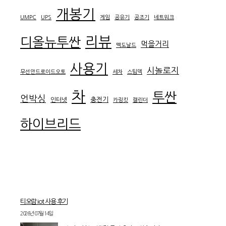
개봉기
UMPC
UPS
게임
공유기
공조기
네트워크
리뷰
디올뉴투싼
먹을거리
맥도날드
사용기
시놀로지
무선안드로이드오토
세차
스팀덱
차
투싼
언박싱
충전기
인터넷
카링킷
캘린더
하이브리드
티오람 iot 사용 후기
2026년 07월 14일