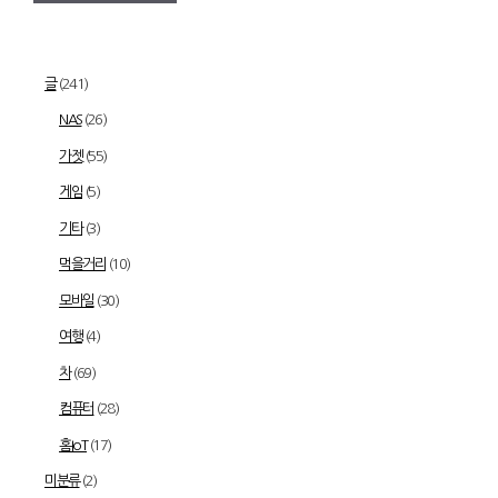
글
(241)
NAS
(26)
가젯
(55)
게임
(5)
기타
(3)
먹을거리
(10)
모바일
(30)
여행
(4)
차
(69)
컴퓨터
(28)
홈IoT
(17)
미분류
(2)