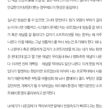
건 채널 변경과 볼륨 조절 뿐, 물론 위에 인터넷 서비스 퀄리티 부분에서
언급한 인터넷망이 뻗는 경우에도 이 현상은 동일하다.
실시간 방송만 볼 수 있으면 그나마 양반이다. 뭔가 모뎀이 부하가 걸리
는지 아니면 셋톱박스 시스템이 문제인지는 모르겠는데 방송을 잘 보다
가 혹은 채널을 잘 돌리다가 갑자기 소프트리셋을 하는 경우는 꽤 자주
나온다. 이럴 때에는 그날 셋톱박스를 켜서 보는건 포기해야 한다. 왜냐,
1~2분마다 혹은 랜덤하게 갑자기 소프트리셋을 하고는 내가 보는 화면
은 온데간데 없고 잴 기본 채널인 우리동내 Btv나 영화추천 채널이 나온
다. 이러면 진짜 개빡침… 채널을 막아둬도 일단 나온다. 이게 한참 켜져
있다가 발생하는 현상이면 모르겠는데 어차피 나는 프로젝터에서 사용
하기 때문에 빠른 부팅을 비활성화 해 놔서 켤때마다 콜드 부팅인 점을
감안하면, 개복치가 될 수 밖에 없는 하드웨어 환경과 개판 5분전인 소프
트웨어 환경의 콜라보라고 생각한다.
UI 얘기가 나온김에 더 적어보자면 앞에서 반응속도가 빠르다고는 했는