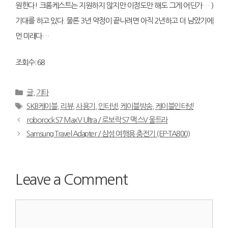
원한다! 크롬케스트는 지원하지 않지만 이정도만 해도 그게 어딘가… )
기대를 하고 있다. 물론 3년 약정이 끝나려면 아직 2년하고 더 남았기에
먼 미래다…
조회수: 68
Categories
글
,
기타
Tags
SKB케이블
,
리뷰
,
사용기
,
인터넷
,
케이블방송
,
케이블인터넷
roborock S7 MaxV Ultra / 로보락 S7 맥스V 울트라
Samsung Travel Adapter / 삼성 여행용 충전기 (EP-TA800)
Leave a Comment
Comment