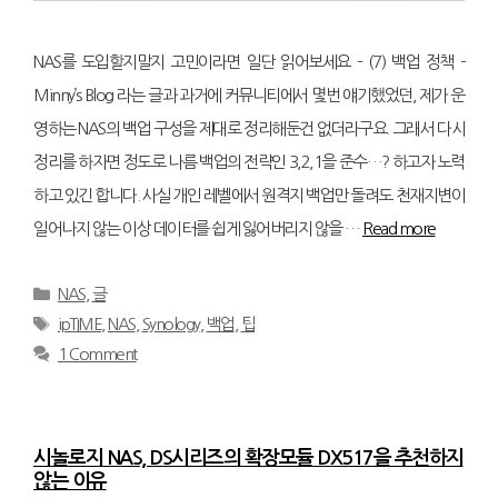
NAS를 도입할지말지 고민이라면 일단 읽어보세요 – (7) 백업 정책 –
Minny’s Blog 라는 글과 과거에 커뮤니티에서 몇번 얘기했었던, 제가 운
영하는 NAS의 백업 구성을 제대로 정리해둔건 없더라구요. 그래서 다시
정리를 하자면 정도로 나름 백업의 전략인 3,2,1을 준수…? 하고자 노력
하고 있긴 합니다. 사실 개인 레벨에서 원격지 백업만 돌려도 천재지변이
일어나지 않는 이상 데이터를 쉽게 잃어버리지 않을 …
Read more
Categories
NAS
,
글
Tags
ipTIME
,
NAS
,
Synology
,
백업
,
팁
1 Comment
시놀로지 NAS, DS시리즈의 확장모듈 DX517을 추천하지
않는 이유