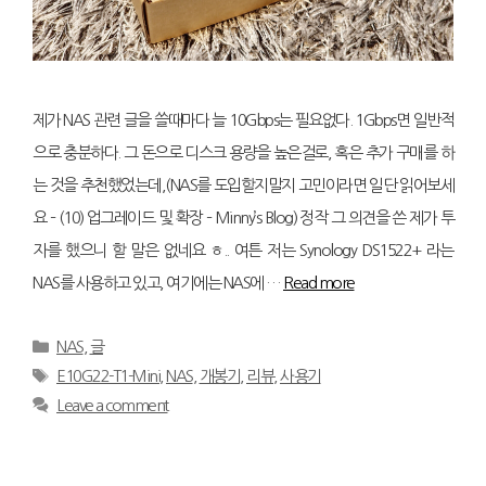
제가 NAS 관련 글을 쓸때마다 늘 10Gbps는 필요없다. 1Gbps면 일반적
으로 충분하다. 그 돈으로 디스크 용량을 높은걸로, 혹은 추가 구매를 하
는 것을 추천했었는데,(NAS를 도입할지말지 고민이라면 일단 읽어보세
요 – (10) 업그레이드 및 확장 – Minny’s Blog) 정작 그 의견을 쓴 제가 투
자를 했으니 할 말은 없네요 ㅎ.. 여튼 저는 Synology DS1522+ 라는
NAS를 사용하고 있고, 여기에는 NAS에 …
Read more
Categories
NAS
,
글
Tags
E10G22-T1-Mini
,
NAS
,
개봉기
,
리뷰
,
사용기
Leave a comment