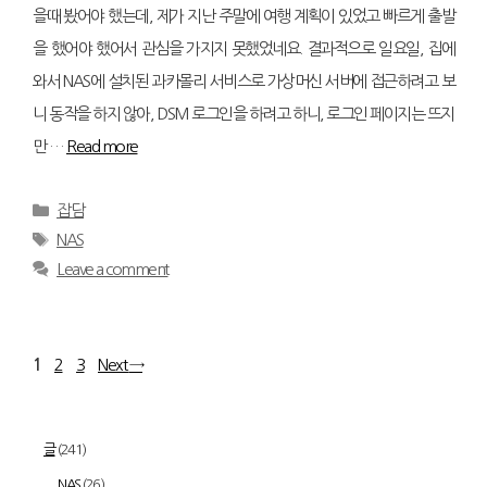
을때 봤어야 했는데, 제가 지난 주말에 여행 계획이 있었고 빠르게 출발
을 했어야 했어서 관심을 가지지 못했었네요. 결과적으로 일요일, 집에
와서 NAS에 설치된 과카몰리 서비스로 가상머신 서버에 접근하려고 보
니 동작을 하지 않아, DSM 로그인을 하려고 하니, 로그인 페이지는 뜨지
만 …
Read more
Categories
잡담
Tags
NAS
Leave a comment
Page
Page
Page
1
2
3
Next
→
글
(241)
NAS
(26)