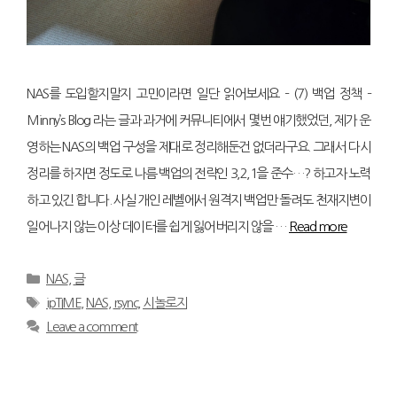
NAS를 도입할지말지 고민이라면 일단 읽어보세요 – (7) 백업 정책 –
Minny’s Blog 라는 글과 과거에 커뮤니티에서 몇번 얘기했었던, 제가 운
영하는 NAS의 백업 구성을 제대로 정리해둔건 없더라구요. 그래서 다시
정리를 하자면 정도로 나름 백업의 전략인 3,2,1을 준수…? 하고자 노력
하고 있긴 합니다. 사실 개인 레벨에서 원격지 백업만 돌려도 천재지변이
일어나지 않는 이상 데이터를 쉽게 잃어버리지 않을 …
Read more
Categories
NAS
,
글
Tags
ipTIME
,
NAS
,
rsync
,
시놀로지
Leave a comment