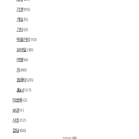
가젯
(55)
게임
(5)
기타
(3)
먹을거리
(10)
모바일
(30)
여행
(4)
차
(69)
컴퓨터
(28)
홈IoT
(17)
미분류
(2)
보관
(1)
사진
(12)
잡담
(88)
2026 8월