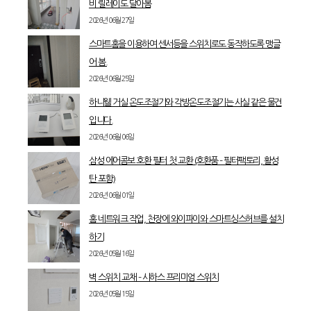
비 릴레이도 달아봄
2026년 06월 27일
스마트홈을 이용하여 센서등을 스위치로도 동작하도록 맹글
어 봄.
2026년 06월 25일
하니웰 거실 온도조절기와 각방온도조절기는 사실 같은 물건
입니다.
2026년 06월 06일
삼성 에어콤보 호환 필터 첫 교환 (호환품 – 필터팩토리, 활성
탄 포함)
2026년 06월 01일
홈 네트워크 작업, 천장에 와이파이와 스마트싱스허브를 설치
하기
2026년 05월 16일
벽 스위치 교채 – 시하스 프리미엄 스위치
2026년 05월 15일