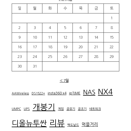
일
월
화
수
목
금
토
1
2
3
4
5
6
7
8
9
10
11
12
13
14
15
16
17
18
19
20
21
22
23
24
25
26
27
28
29
30
31
« 7월
NX4
NAS
insta360 x4
ipTIME
AAWireless
DS1522+
개봉기
UMPC
UPS
게임
공유기
공조기
네트워크
리뷰
디올뉴투싼
먹을거리
맥도날드