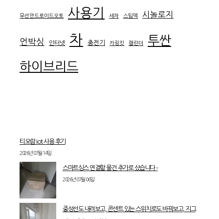
사용기
시놀로지
무선안드로이드오토
세차
스팀덱
차
투싼
언박싱
충전기
인터넷
카링킷
캘린더
하이브리드
티오람 iot 사용 후기
2026년 07월 14일
스마트싱스 연결할 물건 추가로 샀습니다 –
2026년 07월 06일
중성선도 내려보고, 콘센트 있는 스위치로도 바꿔보고, 지그