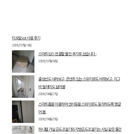
티오람 iot 사용 후기
2026년 07월 14일
스마트싱스 연결할 물건 추가로 샀습니다 –
2026년 07월 06일
중성선도 내려보고, 콘센트 있는 스위치로도 바꿔보고, 지그
비 릴레이도 달아봄
2026년 06월 27일
스마트홈을 이용하여 센서등을 스위치로도 동작하도록 맹글
어 봄.
2026년 06월 25일
하니웰 거실 온도조절기와 각방온도조절기는 사실 같은 물건