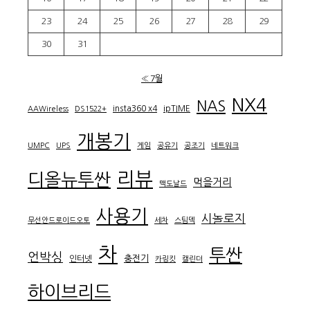
23
24
25
26
27
28
29
30
31
« 7월
NX4
NAS
insta360 x4
ipTIME
AAWireless
DS1522+
개봉기
UMPC
UPS
게임
공유기
공조기
네트워크
리뷰
디올뉴투싼
먹을거리
맥도날드
사용기
시놀로지
무선안드로이드오토
세차
스팀덱
차
투싼
언박싱
충전기
인터넷
카링킷
캘린더
하이브리드