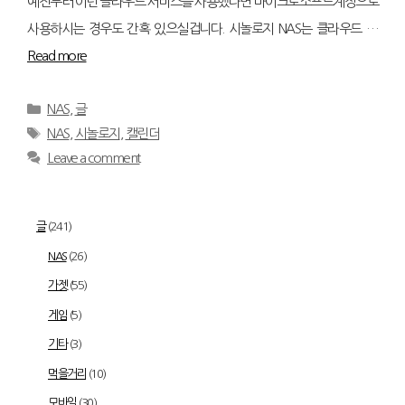
예전부터 이런 클라우드 서비스를 사용했다면 마이크로소프트계정으로
사용하시는 경우도 간혹 있으실겁니다. 시놀로지 NAS는 클라우드 …
Read more
Categories
NAS
,
글
Tags
NAS
,
시놀로지
,
캘린더
Leave a comment
글
(241)
NAS
(26)
가젯
(55)
게임
(5)
기타
(3)
먹을거리
(10)
모바일
(30)