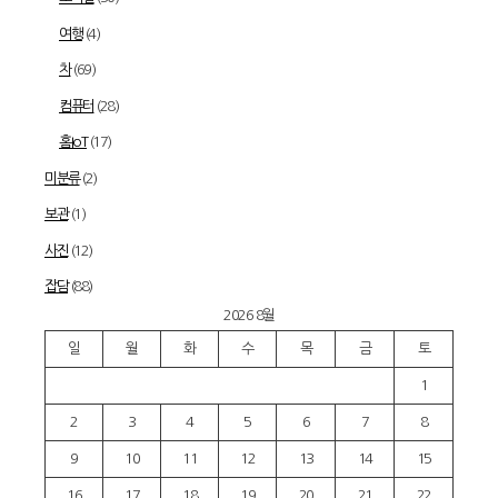
여행
(4)
차
(69)
컴퓨터
(28)
홈IoT
(17)
미분류
(2)
보관
(1)
사진
(12)
잡담
(88)
2026 8월
일
월
화
수
목
금
토
1
2
3
4
5
6
7
8
9
10
11
12
13
14
15
16
17
18
19
20
21
22