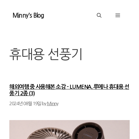
Skip
to
Minny's Blog
content
Menu
휴대용 선풍기
해외여행 중 사용해본 소감 – LUMENA, 루메나 휴대용 선
풍기 2종 (3)
2024년 08월 19일
by
Minny