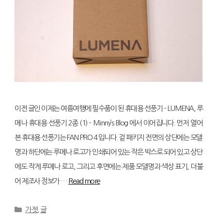
이전 글인 이제는 여름여행에 필수품이 된 휴대용 선풍기 – LUMENA, 루
메나 휴대용 선풍기 2종 (1) – Minny’s Blog 에서 이어집니다. 먼저 열어
본 휴대용 선풍기는 FAN PRO 4 입니다. 겉 패키지 전면의 상단에는 모델
명과 하단에는 루메나 로고가 인쇄되어 있는 작은 박스로 되어 있고 상단
에도 작게 루메나 로고, 그리고 후면에는 제품 모델명과 색상 표기, 더불
어 제조사 정보가 …
Read more
Categories
가젯
,
글