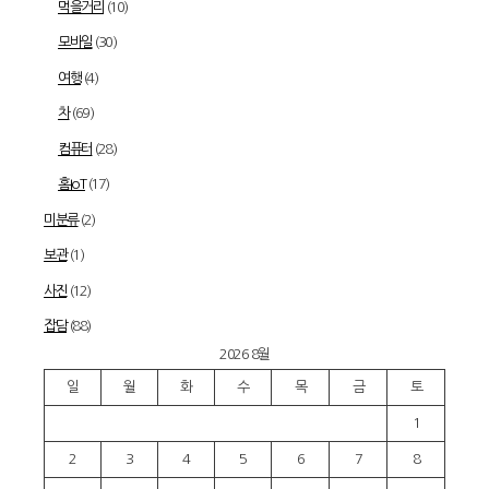
먹을거리
(10)
모바일
(30)
여행
(4)
차
(69)
컴퓨터
(28)
홈IoT
(17)
미분류
(2)
보관
(1)
사진
(12)
잡담
(88)
2026 8월
일
월
화
수
목
금
토
1
2
3
4
5
6
7
8