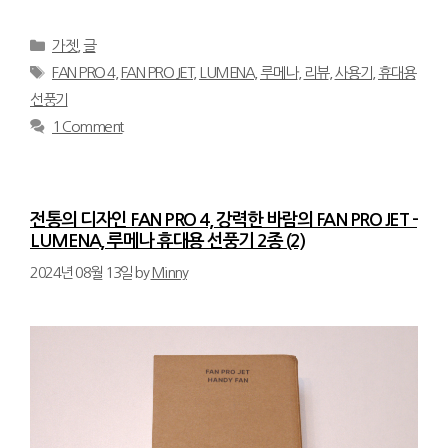
Categories
가젯
,
글
Tags
FAN PRO 4
,
FAN PRO JET
,
LUMENA
,
루메나
,
리뷰
,
사용기
,
휴대용
선풍기
1 Comment
전통의 디자인 FAN PRO 4, 강력한 바람의 FAN PRO JET –
LUMENA, 루메나 휴대용 선풍기 2종 (2)
2024년 08월 13일
by
Minny