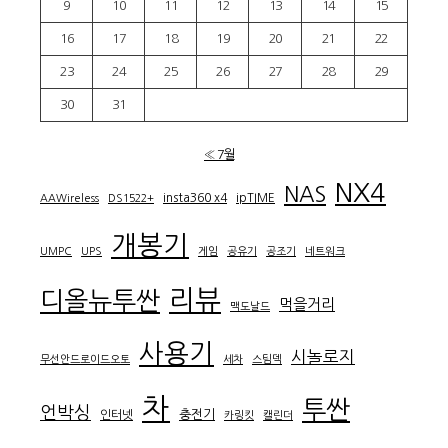
9
10
11
12
13
14
15
16
17
18
19
20
21
22
23
24
25
26
27
28
29
30
31
« 7월
NX4
NAS
insta360 x4
ipTIME
AAWireless
DS1522+
개봉기
UMPC
UPS
게임
공유기
공조기
네트워크
리뷰
디올뉴투싼
먹을거리
맥도날드
사용기
시놀로지
무선안드로이드오토
세차
스팀덱
차
투싼
언박싱
충전기
인터넷
카링킷
캘린더