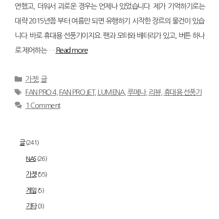
연했고, 더워서 괴로운 경우는 언제나 있었습니다. 제가 기억하기로는
대략 2015년쯤 부터 여름만 되면 유행하기 시작한 장르의 물건이 있습
니다. 바로 휴대용 선풍기이지요. 팬과 모터와 배터리가 있고, 버튼 하나
로 제어하는 …
Read more
Categories
가젯
,
글
Tags
FAN PRO 4
,
FAN PRO JET
,
LUMENA
,
루메나
,
리뷰
,
휴대용 선풍기
1 Comment
글
(241)
NAS
(26)
가젯
(55)
게임
(5)
기타
(3)