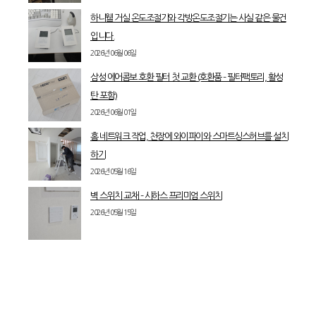
하니웰 거실 온도조절기와 각방온도조절기는 사실 같은 물건
입니다.
2026년 06월 06일
삼성 에어콤보 호환 필터 첫 교환 (호환품 – 필터팩토리, 활성
탄 포함)
2026년 06월 01일
홈 네트워크 작업, 천장에 와이파이와 스마트싱스허브를 설치
하기
2026년 05월 16일
벽 스위치 교채 – 시하스 프리미엄 스위치
2026년 05월 15일