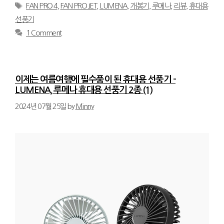
Tags
FAN PRO 4
,
FAN PRO JET
,
LUMENA
,
개봉기
,
루메나
,
리뷰
,
휴대용
선풍기
1 Comment
이제는 여름여행에 필수품이 된 휴대용 선풍기 –
LUMENA, 루메나 휴대용 선풍기 2종 (1)
2024년 07월 25일
by
Minny